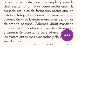
belleza y bienestar con una amplia y variada
destreza tanto formativa como profesional. Ha
cursado estudios de formación profesional en
Estética Integrativa siendo la primera de su
promoción y recibiendo menciones y premios
de ámbito nacional. Además, Judit mantiene
una formación continua en su afán de mejora
y superación constante para ofrecer siempre
los tratamientos más avanzados y de calidad a
sus clientes.
Es especialista en uñas esculpidas, maquillaje
de caracterización, maquillaje social,
quiromasaje deportivo, acupuntura estética
Integrativa, masaje metamórfico, formación
en los 3 niveles de Reiki y maestría.
Actualmente ha finalizado la formación en
microblading, microneedling y técnicas para
la eliminación de pigmentos y tatuajes.
Gracias a su trabajo, afán y pasión por lo que
hace, busca proporcionar los mejores
tratamientos de belleza y bienestar a todos
los niveles para hacer que sus clientes se
sientan únicos.