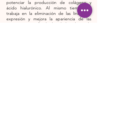
potenciar la producción de colágeno y
ácido hialurónico.
Al mismo tiempo se
trabaja en la eliminación de las líneas de
expresión y mejora la apariencia de las
arrugas más profundas la edad, reduciendo
su apariencia y desarrollo.
El resultado es una mejora inmediata del
aspecto de la piel al estar más tonificada y
elástica, y una reducción paulatina durante
el ciclo de tratamiento de las arrugas y otras
imperfecciones.
Duración: 60min
Precio: 50 €*
*Consulta nuestros bonos.
Síguenos
© 2021 Carmela
Arribas
Política de Privacidad
Política de Cookies
Aviso Legal